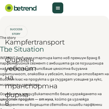
SUCCESS
STORY
The story
Kampfertransport
The Situation
–
Фирмен
INFERNO Perfumes стартира като нов премиум бранд в
парфюмерийния сегмент с амбицията да се позиционира
уебсайт
над масовия пазар. Липсваше цялостна визуална
идентичност, опаковка и уебсайт, които да отговарят на
на
високия клас на продукта и да създадат усещане за лукс,
транспортна
мистерия и характер.
фирма
Основното предизвикателство беше изграждането на
цялостен продукт — от нула
, който да изглежда
в
конкурентен на водещите световни нишови парфюмни