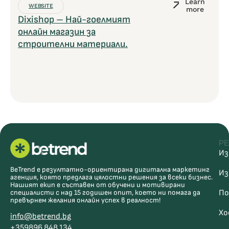
Learn
WEBSITE
more
Dixishop – Най-гоелмият
онлайн магазин за
строителни материали.
РЕ
Из
BeTrend е резултатно-ориентирана дигитална маркетинг
Из
агенция, която предлага цялостни решения за всеки бизнес.
Нашият екип е съставен от обучени и мотивирани
специалисти с над 15 годишен опит, което ни помага да
По
превърнем желания онлайн успех в реалност!
Хо
info@betrend.bg
+359896 848 134