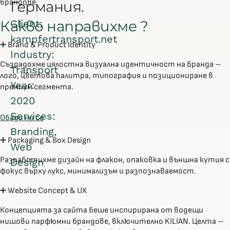
брандове.
Германия.
Какво направихме ?
Client:
kampfertransport.net
➕ Brand & Product Identity
Industry:
Създадохме цялостна визуална идентичност на бранда –
Transport
лого, цветова палитра, типография и позициониране в
Year:
премиум сегмента.
2020
Services:
Обади ни се
Branding,
➕ Packaging & Box Design
Web
Разработихме дизайн на флакон, опаковка и външна кутия с
Design
фокус върху лукс, минимализъм и разпознаваемост.
➕ Website Concept & UX
Концепцията за сайта беше инспирирана от водещи
нишови парфюмни брандове, включително KILIAN. Целта –