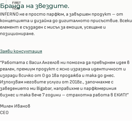
FIRST
Бранда на звездите.
YEAR
INFERNO не е просто парфюм, а завършен продукт – от
концепцията и дизайна до дигиталното присъствие. Всеки
елемент е създаден с мисъл за емоция, усещане и
позициониране.
Заяви консултация
“Работата с Васил Ангелов ни помогна да превърнем идея в
реален, премиум продукт с ясно изразена идентичност и
изгради всичко от 0 до 1ва продажба и така до днес.
Използвам неговите услуги от 2018г., започнахме с
заведението ми Bigabar, направихме и парфюмериния
бизнес и така вече 7 години – страхотна работа в ЕКИП!”
Милен Иванов
CEO