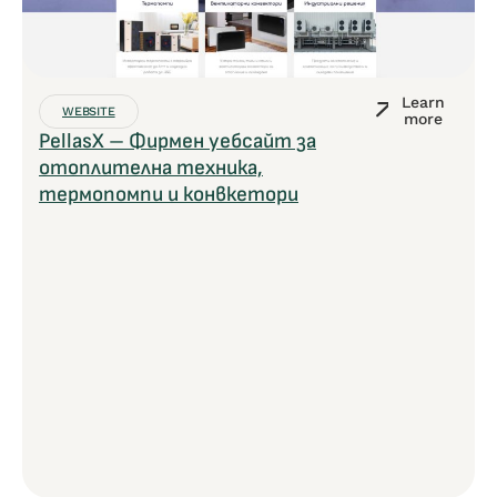
Learn
WEBSITE
more
PellasX – Фирмен уебсайт за
отоплителна техника,
термопомпи и конвкетори