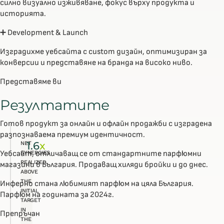
силно визуално изживяване, фокус върху продукта и
историята.
➕ Development & Launch
Изградихме уебсайта с custom дизайн, оптимизиран за
конверсии и представяне на бранда на високо ниво.
Представяме ви
Резултатите
Готов продукт за онлайн и офлайн продажби с изградена
разпознаваема премиум идентичност.
1.6
x
NET
Уебсайт, отличаващ се от стандартните парфюмни
SYNERGIES
REALIZED
магазини в България. Продаващ хиляди бройки и до днес.
ABOVE
THE
Инферно стана любимият парфюм на цяла България.
INITIAL
Парфюм на годината за 2024г.
TARGET
IN
Препръчан
THE